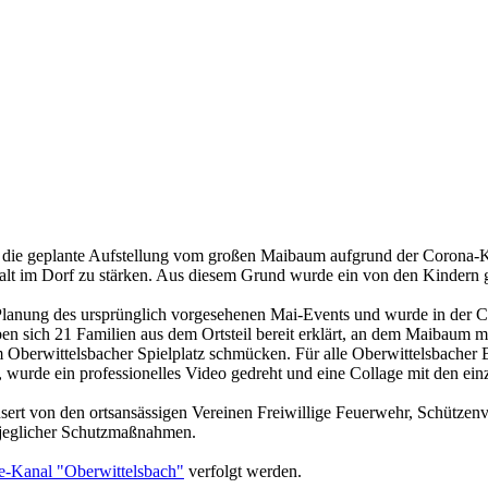
 die geplante Aufstellung vom großen Maibaum aufgrund der Corona-Kri
lt im Dorf zu stärken. Aus diesem Grund wurde ein von den Kindern ge
 Planung des ursprünglich vorgesehenen Mai-Events und wurde in der 
ben sich 21 Familien aus dem Ortsteil bereit erklärt, an dem Maibaum
Oberwittelsbacher Spielplatz schmücken. Für alle Oberwittelsbacher B
 wurde ein professionelles Video gedreht und eine Collage mit den einze
sert von den ortsansässigen Vereinen Freiwillige Feuerwehr, Schützen
g jeglicher Schutzmaßnahmen.
-Kanal "Oberwittelsbach"
verfolgt werden.